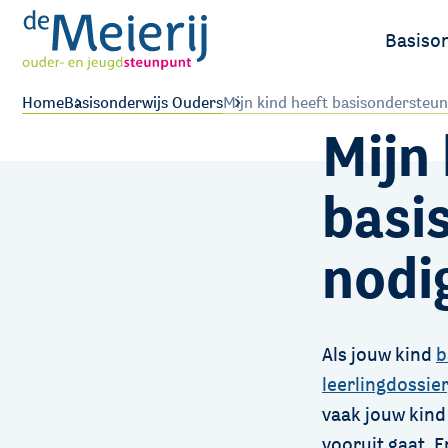
Basiso
Ouders
Home
Basisonderwijs Ouders
Mijn kind heeft basisondersteun
Mijn 
Leerlin
basi
nodi
Als jouw kind
b
leerlingdossier
vaak jouw kind 
vooruit gaat. E