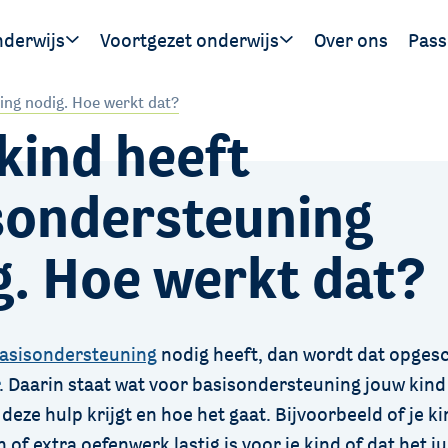
nderwijs
Voortgezet onderwijs
Over ons
Pass
Ouders
Leerlingen
Hand
ing nodig. Hoe werkt dat?
kind heeft
gen
SWV 
SWV 
sondersteuning
g. Hoe werkt dat?
asisondersteuning
nodig heeft, dan wordt dat opges
. Daarin staat wat voor basisondersteuning jouw kind 
deze hulp krijgt en hoe het gaat. Bijvoorbeeld of je ki
n of extra oefenwerk lastig is voor je kind of dat het ju