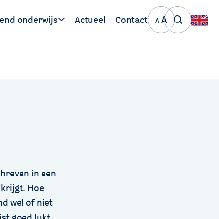
A
end onderwijs
Actueel
Contact
A
ige links
PO de Meierij
VO de Meierij
chreven in een
krijgt. Hoe
nd wel of niet
ist goed lukt.