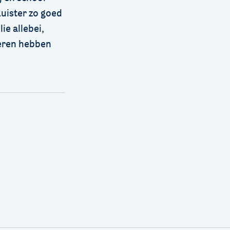
Luister zo goed
ie allebei,
geren hebben