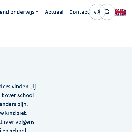
A
end onderwijs
Actueel
Contact
A
ige links
s
PO de Meierij
VO de Meierij
ers vinden. Jij
elt over school.
anders zijn.
w kind ziet.
t is er volgens
j en school