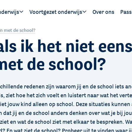
nderwijs
Voortgezet onderwijs
Over ons
Pass
Ouders
Leerlingen
Hand
ben met de school?
ls ik het niet een
gen
SWV 
SWV 
met de school?
hillende redenen zijn waarom jij en de school iets and
is, ziet hoe het zich voelt en luistert naar wat het vert
iet jouw kind alleen op school. Deze situaties kunnen 
n dat jij en de school anders denken over wat je bij jou
 ziet en wat de school ziet met elkaar te bespreken. Wa
? En wat ziet de school? Probeer uit te vinden waar ji