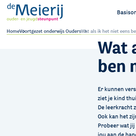
Basiso
Ouders
Home
Voortgezet onderwijs Ouders
Wat als ik het niet eens 
Wat a
Leerlin
ben 
Er kunnen versc
ziet je kind thu
De leerkracht z
Ook kan het zij
Probeer wat jij
jou aan de hand