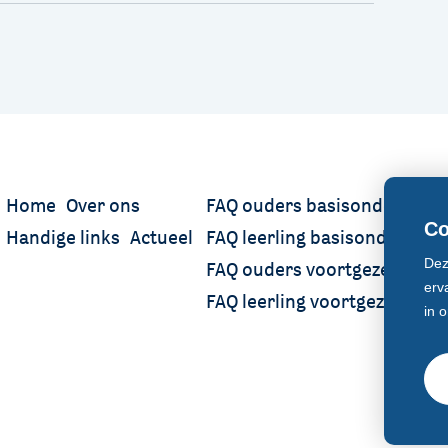
Home
Over ons
FAQ ouders basisonderwijs
Co
Handige links
Actueel
FAQ leerling basisonderwijs
Dez
FAQ ouders voortgezet onder
erv
FAQ leerling voortgezet onde
in 