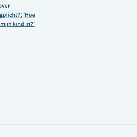
over
gplicht?’
,
‘Hoe
mijn kind in?’