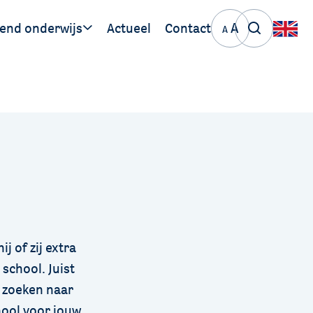
A
end onderwijs
Actueel
Contact
A
ige links
PO de Meierij
VO de Meierij
j of zij extra
 school. Juist
e zoeken naar
hool voor jouw