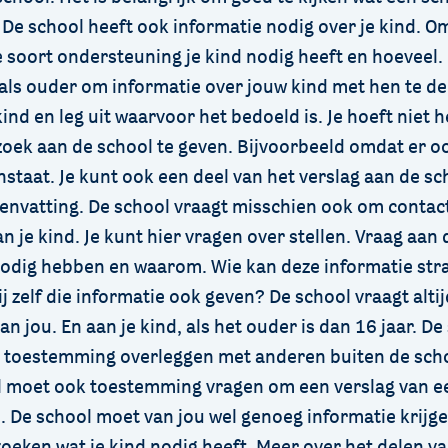
 De school heeft ook informatie nodig over je kind. O
e soort ondersteuning je kind nodig heeft en hoeveel.
 als ouder om informatie over jouw kind met hen te d
kind en leg uit waarvoor het bedoeld is. Je hoeft niet h
oek aan de school te geven. Bijvoorbeeld omdat er o
staat. Je kunt ook een deel van het verslag aan de sc
envatting. De school vraagt misschien ook om contac
 je kind. Je kunt hier vragen over stellen. Vraag aan
 nodig hebben en waarom. Wie kan deze informatie str
ij zelf die informatie ook geven? De school vraagt altij
 jou. En aan je kind, als het ouder is dan 16 jaar. D
e toestemming overleggen met anderen buiten de sch
l moet ook toestemming vragen om een verslag van 
. De school moet van jou wel genoeg informatie krijg
eken wat je kind nodig heeft. Meer over het delen va