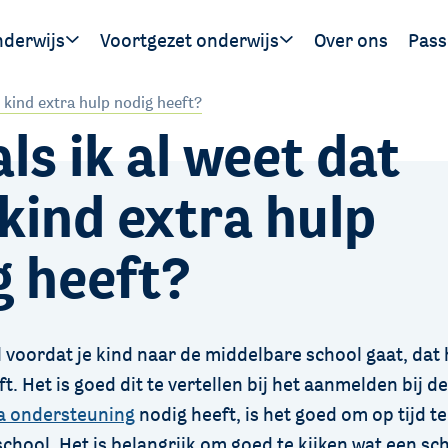
nderwijs
Voortgezet onderwijs
Over ons
Pass
Ouders
Leerlingen
Hand
n kind extra hulp nodig heeft?
ls ik al weet dat
gen
SWV 
SWV 
kind extra hulp
g heeft?
 voordat je kind naar de middelbare school gaat, dat hi
t. Het is goed dit te vertellen bij het aanmelden bij de
a ondersteuning
nodig heeft, is het goed om op tijd t
chool. Het is belangrijk om goed te kijken wat een sc