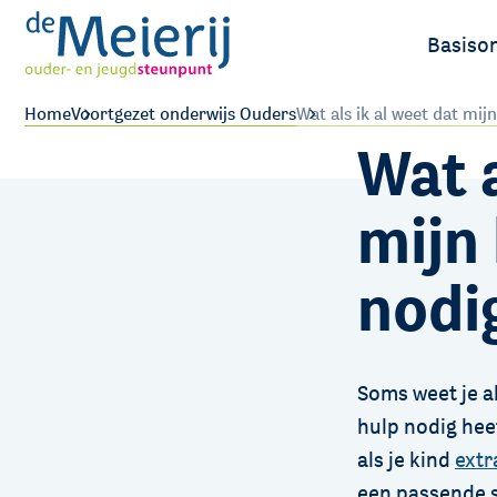
Basiso
Ouders
Home
Voortgezet onderwijs Ouders
Wat als ik al weet dat mij
Wat a
Leerlin
mijn 
nodi
Soms weet je al
hulp nodig heef
als je kind
extr
een passende s