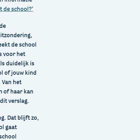
t de school?’
 de
uitzondering,
eekt de school
s voor het
s duidelijk is
ol of jouw kind
. Van het
m of haar kan
dit verslag.
 Dat blijft zo,
ol gaat
 school