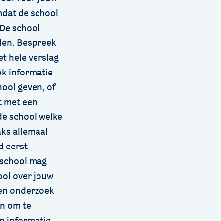
mdat de school
 De school
elen. Bespreek
et hele verslag
ok informatie
hool geven, of
t met een
 de school welke
aks allemaal
d eerst
e school mag
ool over jouw
een onderzoek
en om te
n informatie