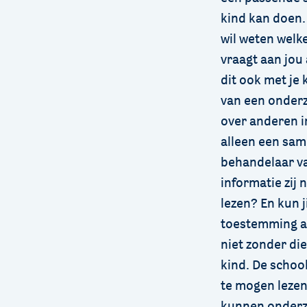
kind kan doen.
wil weten welk
vraagt aan jou
dit ook met je 
van een onderz
over anderen in
alleen een sam
behandelaar van
informatie zij
lezen? En kun j
toestemming aan
niet zonder di
kind. De schoo
te mogen lezen
kunnen onderzo