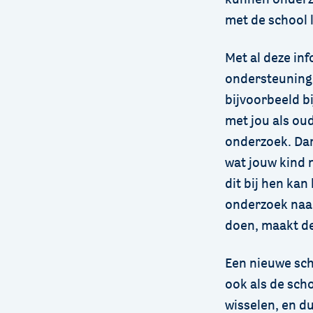
met de school l
Met al deze in
ondersteuning 
bijvoorbeeld b
met jou als oud
onderzoek. Dan 
wat jouw kind n
dit bij hen kan
onderzoek naar
doen, maakt de
Een nieuwe sc
ook als de scho
wisselen, en d