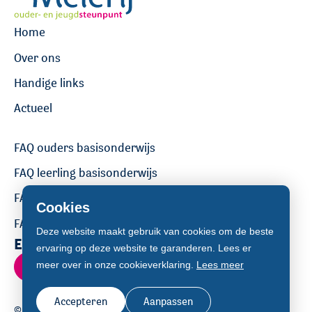
Home
Over ons
Handige links
Actueel
FAQ ouders basisonderwijs
FAQ leerling basisonderwijs
FAQ ouders voortgezet onderwijs
Cookies
FAQ leerling voortgezet onderwijs
Deze website maakt gebruik van cookies om de beste
Een vraag stellen?
ervaring op deze website te garanderen. Lees er
Contact
meer over in onze cookieverklaring.
Lees meer
Accepteren
Aanpassen
© Copyright 2026 de Meierij ouder- en jeugdsteunpunt